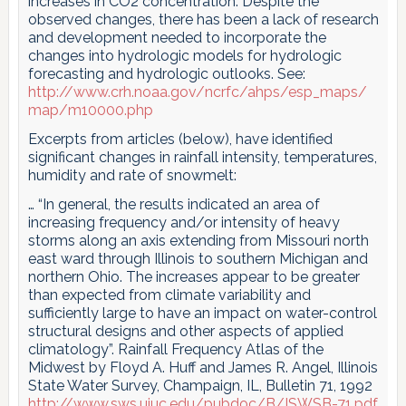
increases in CO2 concentration. Despite the
observed changes, there has been a lack of research
and development needed to incorporate the
changes into hydrologic models for hydrologic
forecasting and hydrologic outlooks. See:
http://www.crh.noaa.gov/ncrfc/ahps/esp_maps/
map/m10000.php
Excerpts from articles (below), have identified
significant changes in rainfall intensity, temperatures,
humidity and rate of snowmelt:
… “In general, the results indicated an area of
increasing frequency and/or intensity of heavy
storms along an axis extending from Missouri north
east ward through Illinois to southern Michigan and
northern Ohio. The increases appear to be greater
than expected from climate variability and
sufficiently large to have an impact on water-control
structural designs and other aspects of applied
climatology”. Rainfall Frequency Atlas of the
Midwest by Floyd A. Huff and James R. Angel, Illinois
State Water Survey, Champaign, IL, Bulletin 71, 1992
http://www.sws.uiuc.edu/pubdoc/B/ISWSB-71.pdf