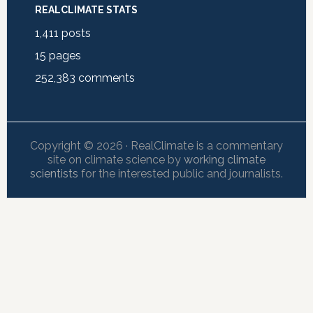
REALCLIMATE STATS
1,411
posts
15
pages
252,383
comments
Copyright © 2026 · RealClimate is a commentary
site on climate science by
working climate
scientists
for the interested public and journalists.