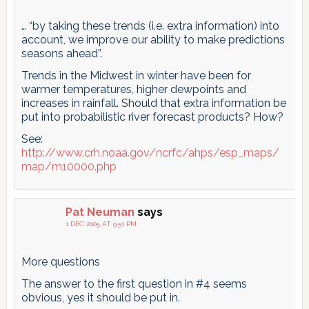
… “by taking these trends (i.e. extra information) into
account, we improve our ability to make predictions
seasons ahead”.
Trends in the Midwest in winter have been for
warmer temperatures, higher dewpoints and
increases in rainfall. Should that extra information be
put into probabilistic river forecast products? How?
See:
http://www.crh.noaa.gov/ncrfc/ahps/esp_maps/
map/m10000.php
Pat Neuman
says
1 DEC 2005 AT 9:51 PM
More questions
The answer to the first question in #4 seems
obvious, yes it should be put in.