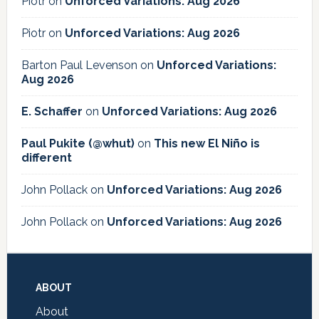
Piotr
on
Unforced Variations: Aug 2026
Piotr
on
Unforced Variations: Aug 2026
Barton Paul Levenson
on
Unforced Variations:
Aug 2026
E. Schaffer
on
Unforced Variations: Aug 2026
Paul Pukite (@whut)
on
This new El Niño is
different
John Pollack
on
Unforced Variations: Aug 2026
John Pollack
on
Unforced Variations: Aug 2026
Footer
ABOUT
About