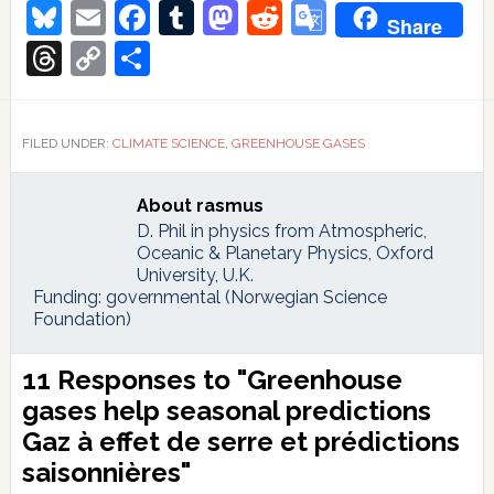
Bluesky
Email
Facebook
Tumblr
Mastodon
Reddit
Google
Share
Translate
Threads
Copy
Share
Link
FILED UNDER:
CLIMATE SCIENCE
,
GREENHOUSE GASES
About
rasmus
D. Phil in physics from Atmospheric,
Oceanic & Planetary Physics, Oxford
University, U.K.
Funding: governmental (Norwegian Science
Foundation)
Reader
11 Responses to "Greenhouse
Interactions
gases help seasonal predictions
Gaz à effet de serre et prédictions
saisonnières
"