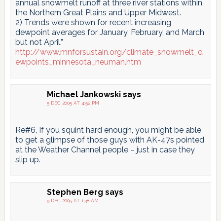
annual snowmelt runoff at three river stations within
the Northern Great Plains and Upper Midwest.
2) Trends were shown for recent increasing
dewpoint averages for January, February, and March
but not April.”
http://www.mnforsustain.org/climate_snowmelt_d
ewpoints_minnesota_neuman.htm
Michael Jankowski
says
5 DEC 2005 AT 4:52 PM
Re#6, If you squint hard enough, you might be able
to get a glimpse of those guys with AK-47s pointed
at the Weather Channel people – just in case they
slip up.
Stephen Berg
says
9 DEC 2005 AT 1:38 AM