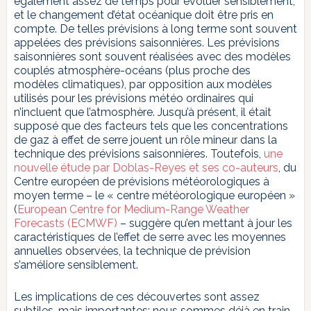
également assez de temps pour évoluer sensiblement,
et le changement d’état océanique doit être pris en
compte. De telles prévisions à long terme sont souvent
appelées des prévisions saisonnières. Les prévisions
saisonnières sont souvent réalisées avec des modèles
couplés atmosphère-océans (plus proche des
modèles climatiques), par opposition aux modèles
utilisés pour les prévisions météo ordinaires qui
n’incluent que l’atmosphère. Jusqu’à présent, il était
supposé que des facteurs tels que les concentrations
de gaz à effet de serre jouent un rôle mineur dans la
technique des prévisions saisonnières. Toutefois,
une
nouvelle étude par Doblas-Reyes et ses co-auteurs
, du
Centre européen de prévisions météorologiques à
moyen terme – le « centre météorologique européen »
(
European Centre for Medium-Range Weather
Forecasts (ECMWF)
– suggère qu’en mettant à jour les
caractéristiques de l’effet de serre avec les moyennes
annuelles observées, la technique de prévision
s’améliore sensiblement.
Les implications de ces découvertes sont assez
subtiles, mais importantes: nous sommes déjà en train