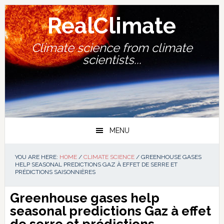
Skip
Skip
Skip
Skip
to
to
to
to
RealClimate
primary
main
primary
footer
navigation
content
sidebar
Climate science from climate
scientists...
MENU
YOU ARE HERE:
HOME
/
CLIMATE SCIENCE
/
GREENHOUSE GASES
HELP SEASONAL PREDICTIONS GAZ À EFFET DE SERRE ET
PRÉDICTIONS SAISONNIÈRES
Greenhouse gases help
seasonal predictions
Gaz à effet
de serre et prédictions